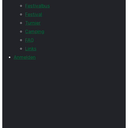
Festivalbus
Festival
Turnier
Camping
FAQ
Links
Anmelden