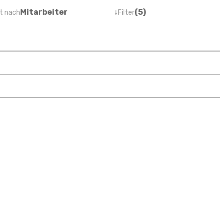
Mitarbeiter
↓
(5)
t nach
Filter