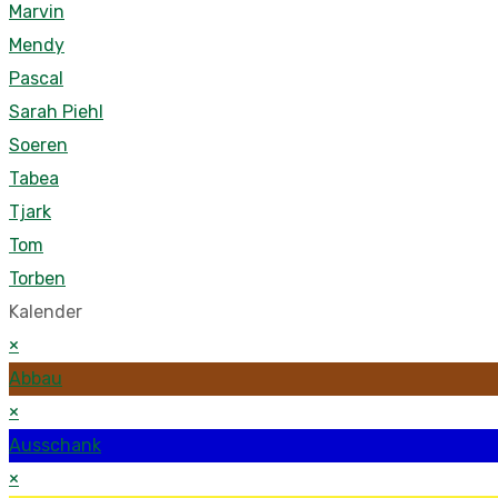
Marvin
Mendy
Pascal
Sarah Piehl
Soeren
Tabea
Tjark
Tom
Torben
Kalender
×
Abbau
×
Ausschank
×