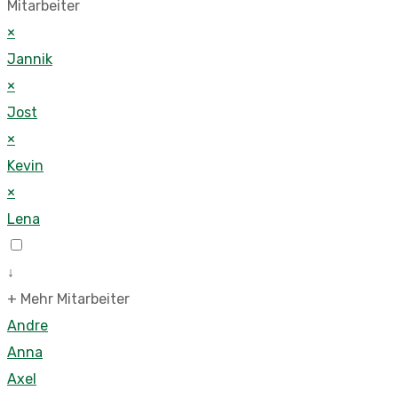
Mitarbeiter
×
Jannik
×
Jost
×
Kevin
×
Lena
↓
+ Mehr Mitarbeiter
Andre
Anna
Axel