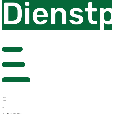
Dienstp
Dienstplan
Fragebogen
Stundenzettel
↓