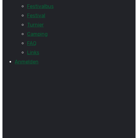
Festivalbus
Festival
Turnier
Camping
FAQ
Links
Anmelden