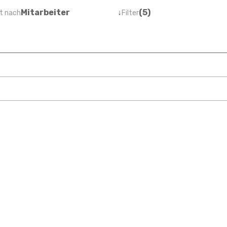
Mitarbeiter
↓
(5)
t nach
Filter