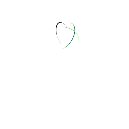
Sam
12
Son
13
Mon
14
Die
15
Mit
16
Don
17
Fre
18
Sam
19
Son
20
Mon
21
Die
22
Mit
23
Don
24
Fre
25
Sam
26
Son
27
Mon
28
Die
29
Mit