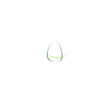
Don, 3 Jul 2025
Jannik
Tom
3 Jul 2025
↓
« Zurück
Nächste »