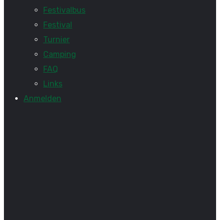
Festivalbus
Festival
Turnier
Camping
FAQ
Links
Anmelden