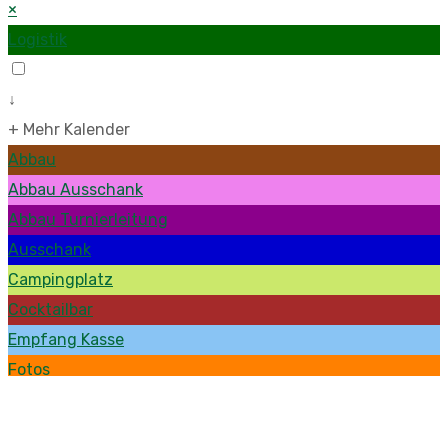
×
Logistik
↓
+ Mehr Kalender
Abbau
Abbau Ausschank
Abbau Turnierleitung
Ausschank
Campingplatz
Cocktailbar
Empfang Kasse
Fotos
Getränkenachschub
Kasse Guthaben