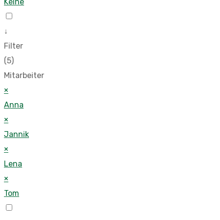
Keine
↓
Filter
(5)
Mitarbeiter
×
Anna
×
Jannik
×
Lena
×
Tom