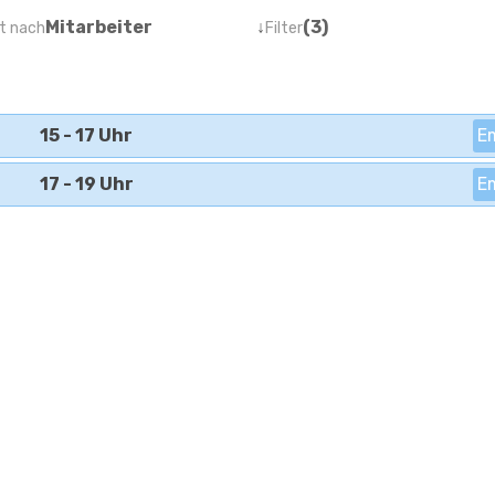
Mitarbeiter
↓
(3)
t nach
Filter
15 - 17 Uhr
E
17 - 19 Uhr
E