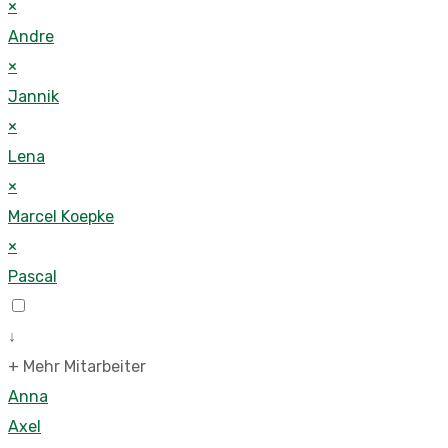
×
Andre
×
Jannik
×
Lena
×
Marcel Koepke
×
Pascal
↓
+ Mehr Mitarbeiter
Anna
Axel