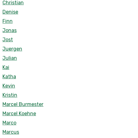
Christian
Denise
Finn
Jonas
Jost
Juergen
Julian
Kai
Katha
Kevin
Kristin
Marcel Burmester
Marcel Koehne
Marco
Marcus