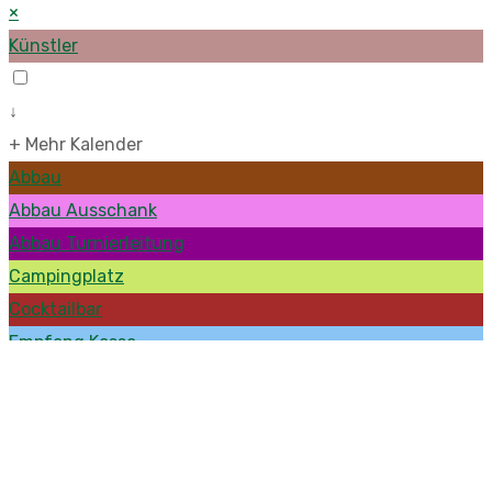
×
Künstler
↓
+ Mehr Kalender
Abbau
Abbau Ausschank
Abbau Turnierleitung
Campingplatz
Cocktailbar
Empfang Kasse
Fotos
Getränkenachschub
Kasse Guthaben
Logistik