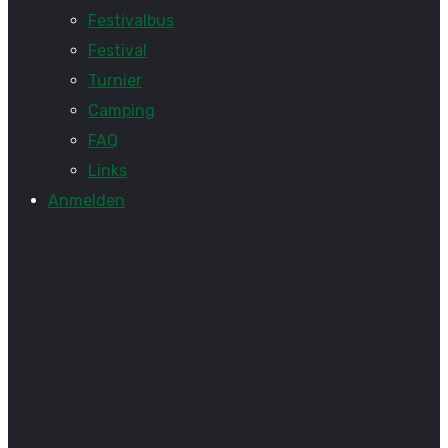
Festivalbus
Festival
Turnier
Camping
FAQ
Links
Anmelden