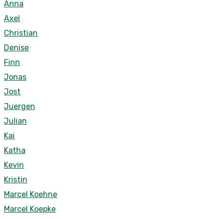
Anna
Axel
Christian
Denise
Finn
Jonas
Jost
Juergen
Julian
Kai
Katha
Kevin
Kristin
Marcel Koehne
Marcel Koepke