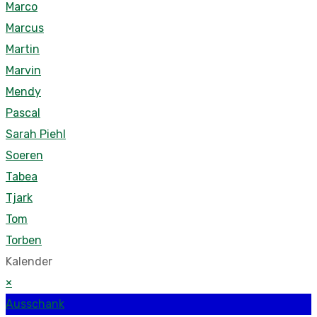
Marco
Marcus
Martin
Marvin
Mendy
Pascal
Sarah Piehl
Soeren
Tabea
Tjark
Tom
Torben
Kalender
×
Ausschank