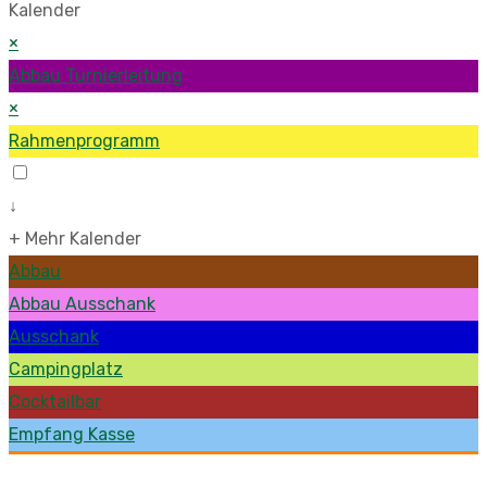
Kalender
×
Abbau Turnierleitung
×
Rahmenprogramm
↓
+ Mehr Kalender
Abbau
Abbau Ausschank
Ausschank
Campingplatz
Cocktailbar
Empfang Kasse
Fotos