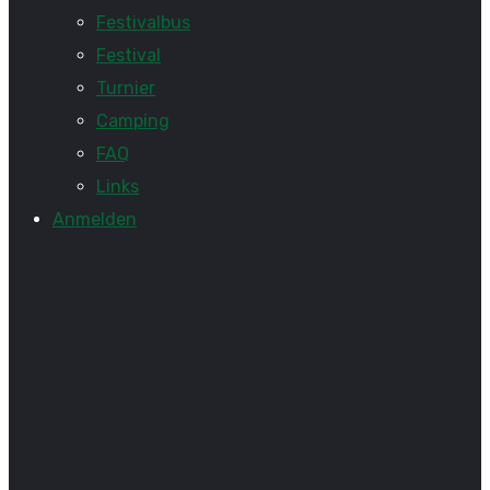
Festivalbus
Festival
Turnier
Camping
FAQ
Links
Anmelden