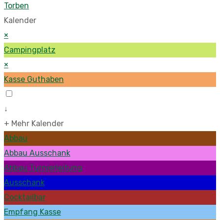
Torben
Kalender
×
Campingplatz
×
Kasse Guthaben
↓
+ Mehr Kalender
Abbau
Abbau Ausschank
Abbau Turnierleitung
Ausschank
Cocktailbar
Empfang Kasse