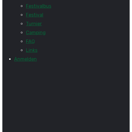
Festivalbus
Festival
Turnier
Camping
FAQ
Links
Anmelden