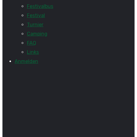
Festivalbus
Festival
Turnier
Camping
FAQ
Links
Anmelden