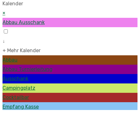
Kalender
×
Abbau Ausschank
↓
+ Mehr Kalender
Abbau
Abbau Turnierleitung
Ausschank
Campingplatz
Cocktailbar
Empfang Kasse
Fotos
Getränkenachschub
Kasse Guthaben