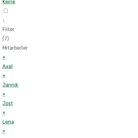
Keine
↓
Filter
(7)
Mitarbeiter
×
Axel
×
Jannik
×
Jost
×
Lena
×