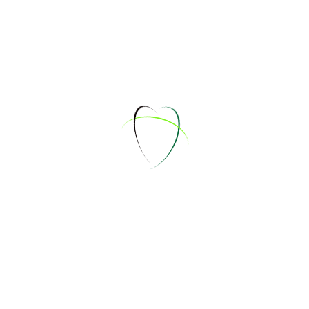
Don, 3 Jul 2025
Andre
Jannik
3 Jul 2025
↓
« Zurück
Nächste »