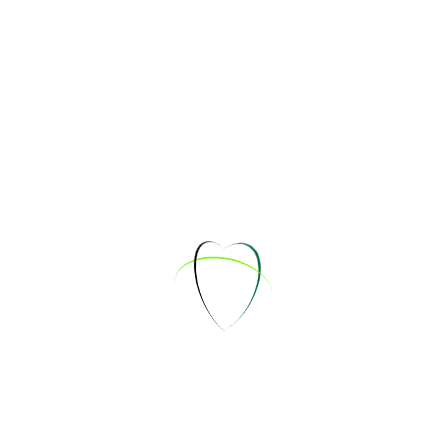
Don, 3 Jul 2025
15 - 17 Uhr
Empfang Kasse
Lena
Don, 3 Jul 2025
15 - 17 Uhr
Empfang Kasse
Don, 3 Jul 2025
17 - 19 Uhr
Empfang Kasse