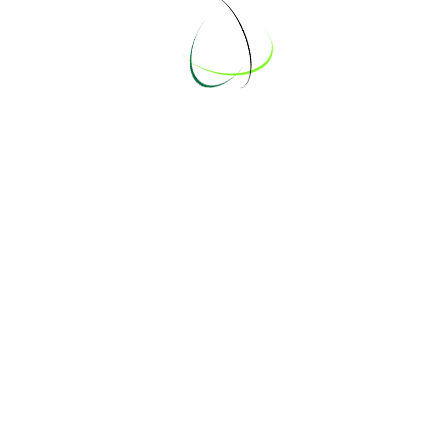
Martin
Marvin
Mendy
Pascal
Sarah Piehl
Soeren
Tabea
Tjark
Tom
Torben
Kalender
×
Rahmenprogramm