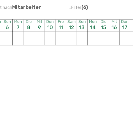
Mitarbeiter
↓
(6)
t nach
Filter
m
Son
Mon
Die
Mit
Don
Fre
Sam
Son
Mon
Die
Mit
Don
6
7
8
9
10
11
12
13
14
15
16
17