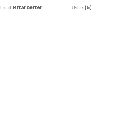
Mitarbeiter
↓
(5)
t nach
Filter