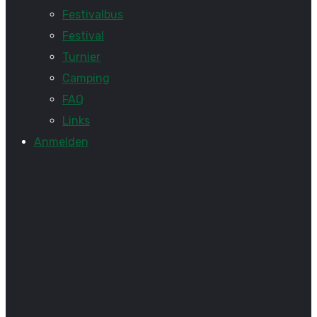
Festivalbus
Festival
Turnier
Camping
FAQ
Links
Anmelden