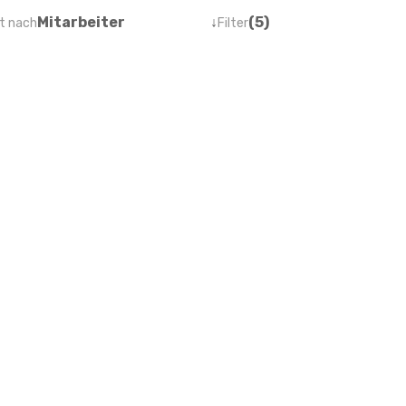
Mitarbeiter
↓
(5)
t nach
Filter