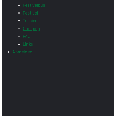
Festivalbus
Festival
Turnier
Camping
FAQ
Links
Anmelden