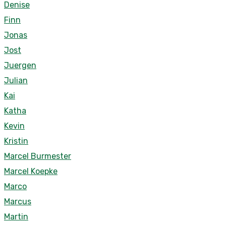
Denise
Finn
Jonas
Jost
Juergen
Julian
Kai
Katha
Kevin
Kristin
Marcel Burmester
Marcel Koepke
Marco
Marcus
Martin