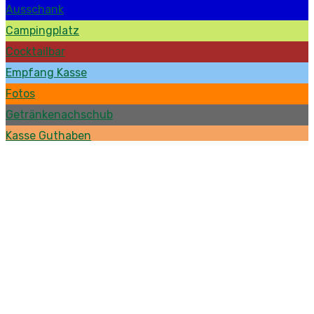
Ausschank
Campingplatz
Cocktailbar
Empfang Kasse
Fotos
Getränkenachschub
Kasse Guthaben
Künstler
Logistik
Rahmenprogramm
↓
Mehr
Download
Download report