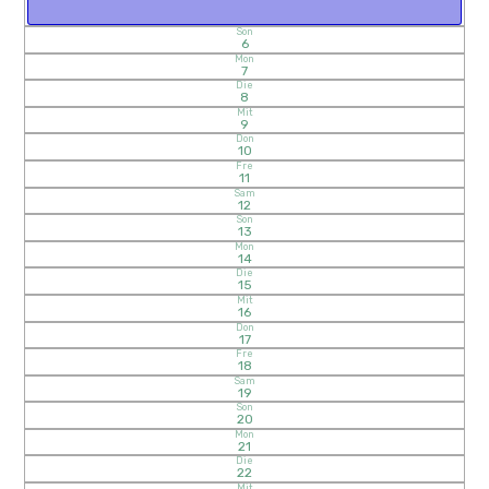
Son
6
Mon
7
Die
8
Mit
9
Don
10
Fre
11
Sam
12
Son
13
Mon
14
Die
15
Mit
16
Don
17
Fre
18
Sam
19
Son
20
Mon
21
Die
22
Mit