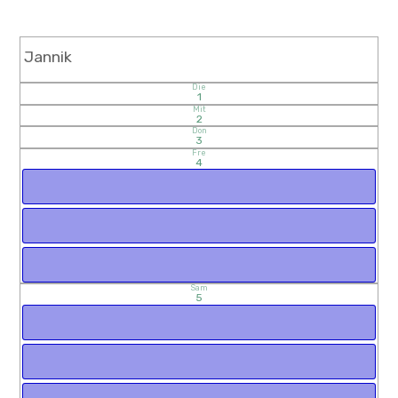
Jannik
Die
1
Mit
2
Don
3
Fre
4
Sam
5