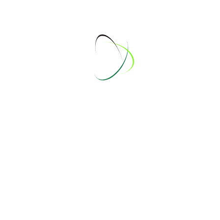
30 Jun - 27 Jul 2025
↓
« Zurück
Nächste »