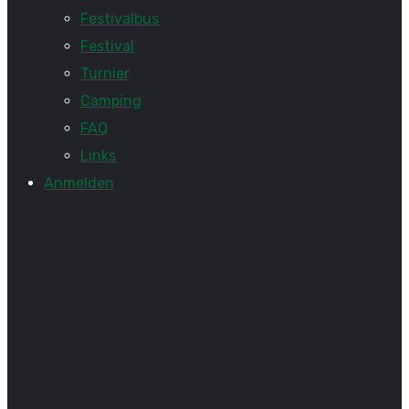
Festivalbus
Festival
Turnier
Camping
FAQ
Links
Anmelden