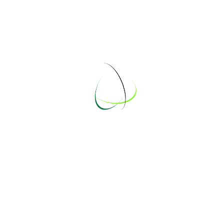
Don, 3 Jul 2025
Jost
3 Jul 2025
↓
« Zurück
Nächste »