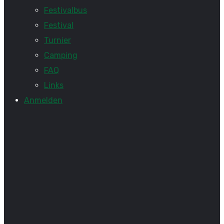
Festivalbus
Festival
Turnier
Camping
FAQ
Links
Anmelden