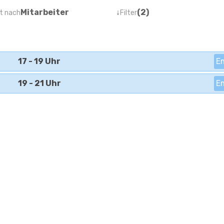
Mitarbeiter
↓
(2)
t nach
Filter
17 - 19 Uhr
E
19 - 21 Uhr
E